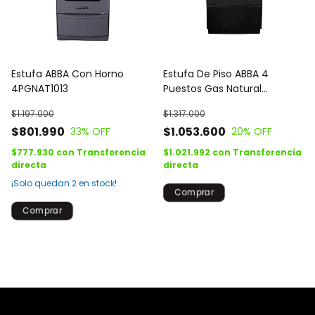
Estufa ABBA Con Horno
Estufa De Piso ABBA 4
4PGNAT1013
Puestos Gas Natural
PGNAT1015"NVM
$1.197.000
$1.317.000
$801.990
$1.053.600
33
% OFF
20
% OFF
$777.930
con
Transferencia
$1.021.992
con
Transferencia
directa
directa
¡Solo quedan
2
en stock!