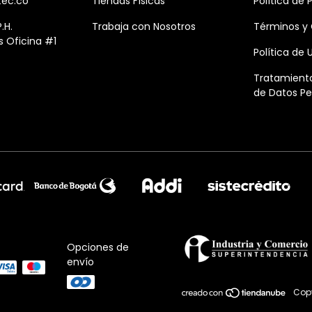
tec.co
Tiendas Físicas
Política de 
.H.
Trabaja con Nosotros
Términos y
 Oficina #1
Política de
Tratamiento
de Datos Pe
Opciones de
envío
Copy