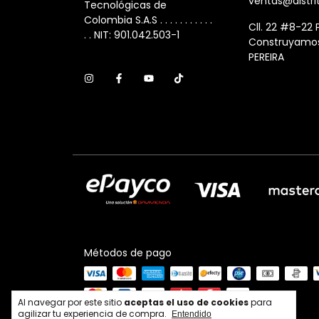
ventas@distri
Tecnológicas de
Colombia S.A.S . . . . . . . . . . .
Cll. 22 #8-22 P
. . NIT: 901.042.503-1
Construyamos
PEREIRA
Métodos de pago
Al navegar por este sitio
aceptas el uso de cookies
para
agilizar tu experiencia de compra.
Entendido