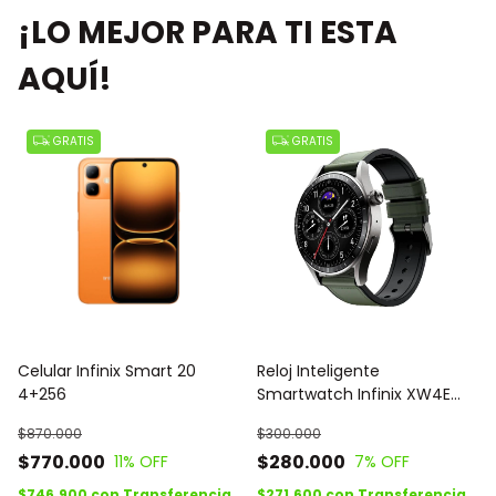
¡LO MEJOR PARA TI ESTA
AQUÍ!
GRATIS
GRATIS
Celular Infinix Smart 20
Reloj Inteligente
4+256
Smartwatch Infinix XW4E
XWATCH N4 Pro
$870.000
$300.000
$770.000
$280.000
11
% OFF
7
% OFF
$746.900
con
Transferencia
$271.600
con
Transferencia