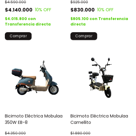
$4.590.000
$925.000
$4.140.000
$830.000
10
% OFF
10
% OFF
$4.015.800
con
$805.100
con
Transferencia
Transferencia directa
directa
Bicimoto Eléctrica Mobulaa
Bicimoto Eléctrica Mobulaa
350W EB-8
Camellito
$4.350.000
$1.880.000