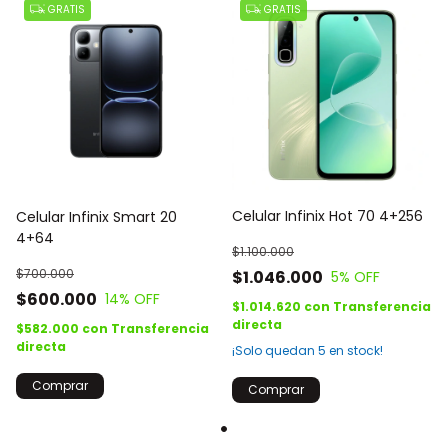
GRATIS
GRATIS
Celular Infinix Hot 70 4+256
Celular Infinix Smart 20
4+64
$1.100.000
$700.000
$1.046.000
5
% OFF
$600.000
14
% OFF
$1.014.620
con
Transferencia
directa
$582.000
con
Transferencia
directa
¡Solo quedan
5
en stock!
Comprar
Comprar